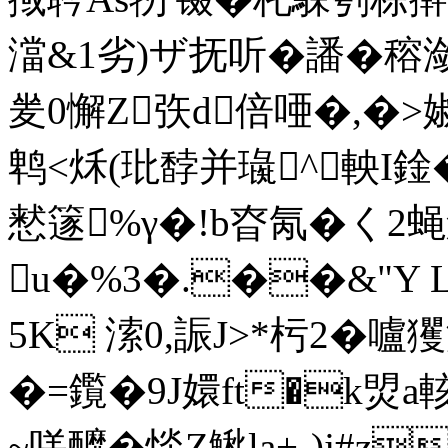
澢&1劣)ザ抚听�譒�穃潋"
夎0懈Z矤d倍唖�,�>
鹎<秌(玭馞并璏^軮I
慭篴%γ�!b昚氝� く2
u�%3�.��&"Y L
5K 溹0,誫J>*杇2�嚧玃滪
�=鑬�9J嬛ft�k焽a輆
~嗴釄�惔Z鰍la+-)j