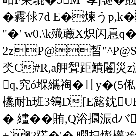
�霿俅7d E�煉うp,
"�' w0.\k殱蘵X炽闪慐
2zP@晳"^P@S�(
氼C#R,a舺聟距鱝闂災
q,究ó堢纗祹�〢y�(5俬
欚耐h班3鴒D[E簬鈂UK
� 繣� �賄,Q浴攌浱dバ
+`�?蹃�'�.瞯扫憉權