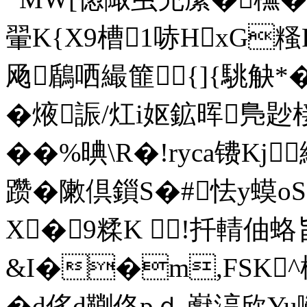
翬K{X9槽1哧HxG糔
飏鶞哂繓篚{]{駣觖*�
�焲誫/灴i妪鉱晖鳬尟椄
��%晪\R�!ryca镄Kj
躜�敶倶鎻S�#怯y蟆o
X�9糅 K  !扦輤
&I��m,FSK
�d侈d鞩佫pｄ 巚涥欣Y