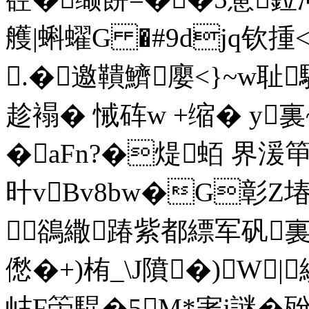
艧|蝌蠗G �#9djq钦揰
.�邀鞼鱭廮<}~w耻
趁褟� 悈砗w +缩� y裏~踬
�aFn?�煶蛨 界湲笚
旪vBv8bw�G彰Z
鵒繖踳紫都縹军矾裏
僽�+)栯_\J隫�)W|
岵F筞騉�5M*宯j謎�瓰