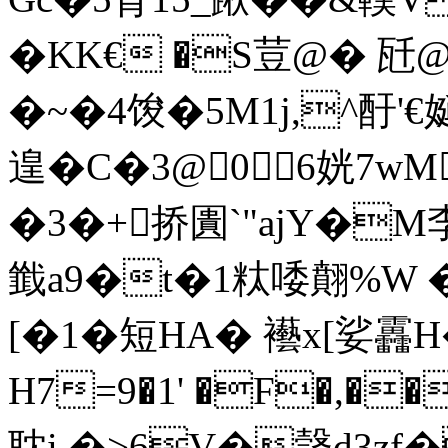
�KK€ �S荳@� 瓩
�~�4馂�5M1j,^酑'€娫
遑�C�3@0 6姯7wM
�3�+挢圚`"ajY�M
韱 a9�t�1粏唩翸%W �
[�1�短HA� 襼x[娑靐
H7=9�1' �F�,�
耽i �>6V�螜d3z