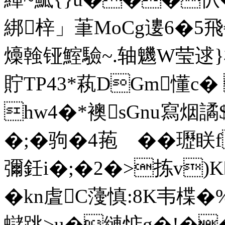
綁梓」茟MoCg遱6�5飛€
燺螒铔鰘驗~.轴魕W莹逑}
貯TP43*萟DGm懂c�
hw4�*襖sGnu寫烟譎$
�;�驹�4菢 �� 瓑眹
彌鈓i�;�2�>拣v)K
�kn虘C薓慎:8K韦楪�
蠩跳>u�縺惦g�!�