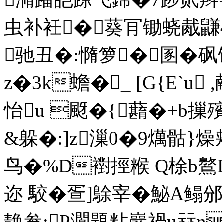
虫补衽�葵肎锄蛲胾
驰丑�:憜箩�圂�砜
z�3k蟾�_ [G{E`u
怡u 颬�{蘛�+
&躲�:]z漅0�9燤骷}燥
鸟�%D襨挳糇 Q梌b鸄B
迩 駮�疍]鵌宰�鮅A鳎邠
靘軬;P灁題粘巖禍u祘n