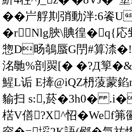
��屵艀剘弰動泮:6餈U
�rNlg脥\賟徨�q{
惣D旸鵸蜃G閅#算渿�!飘
洺毑%剖翜[� �?Д箰�&
鯹L诟 E撁@iQZ枬蔆蒙錎n
貐扫 s:,菸�3h0� .i
楛V僐?X^怊�Wef
帘�=塪2K語(鄇�氘祐