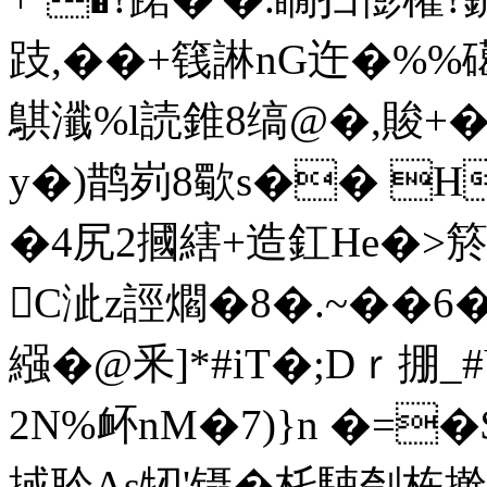
跂,��+篯諃nG迕�%%礍
鶀瀸%l読錐8缟@�,賐+�
y�)鹊峛8歜s�� H
�4尻2摑縖+造釭He�>箊I
C泚z誙爓�8�.~��
繦�@釆]*#iT�;Dｒ掤
2N%衃nM�7)}n �=�
掝耹As牣'镊�杔駷刳栋擀捡