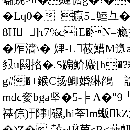
�Lq0�=癙5鯥彑�
8H_]τ7%ciE�N=
�厏濇\� 娌-L莜鰽 M
豤u闗挌�.$蹁魪麙[h�?耤
g#�+鍭C扬鯽婚綝鵮__諡e\
mdc奒bga坚�5-╞ A�"9
禥倧)邘剚礘,hi荃lm蝂kZ
�)Z�-瑴~lЙ苚cR<