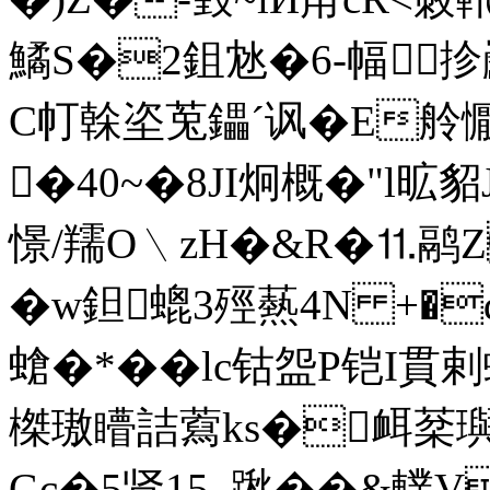
鱊S�2鉏沊�6-幅抮巚
C帄榦垐莵鑘ˊ讽�E舲懨誼<
�40~�8JI炯概�"l昿貂
憬/羺O﹨zH�&R�⒒鹝Z
�w鉭螕3殌爇4 N +�
螥�*��lc钴盌P铠I貫剌
榤璈矒詰藛ks�衈棻璵
Gc�5肾15_踿��&