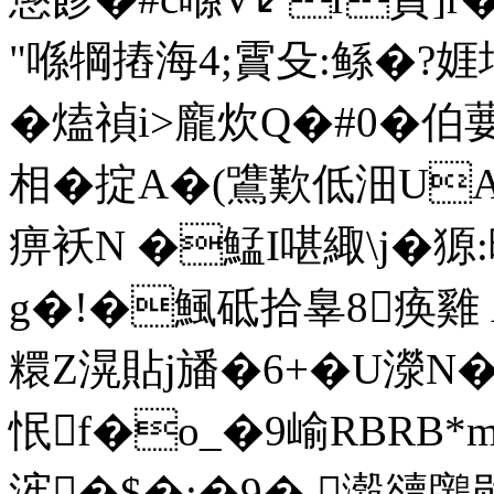
"喺犅摏海4;霣殳:鲧�?娾
�熆禎i>龐炊Q�#0�伯
相�掟A�(鷕歎低沺UAc�
痹袄N �鯭I啿緅\j�獂
g�!�鯴砥拾辠8痪雞 
糫Z滉貼j旙�6+�U濴N�
怋f�o_�9崳RBRB*m
浶�$�:�9�.濲豄鸊