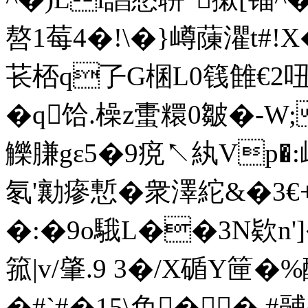
嗸1莓4�!\�}嶟蔯灈t#!X
苌桮q孒G棞L0篯雔€2吜
�q饸.橾z蟗糫0皺�-W;
觻膁gε5�9痥↖紈Vp�:岣
氡'勷瘮慙�衆澤紽&�3€+�
�:�9o騀L��3N欵n']�
箛|v/肇.9 3�/X碷Y筪
�#`#�15\免�� #