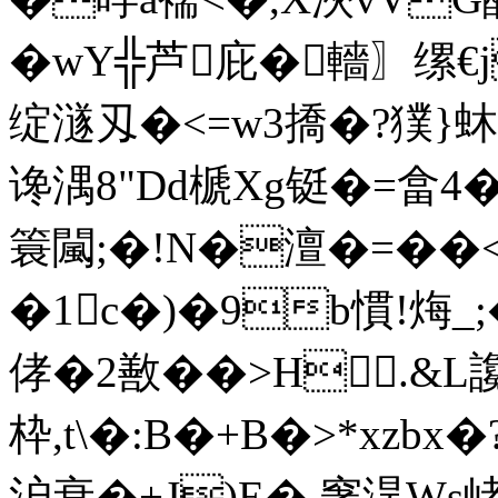
�wY╬芦庇�轖〗缧€j
绽澻刄�<=w3撟�?獛}蚞唨
谗湡8"Dd榹Xg铤�=畣4�
簑闏;�!N�澶�=��<
�1c�)�9b慣!烸_;�
侾�2敾��>H.&L讒
枠,t\�:B�+B�>*xzb
沪衰�+J)E�,窙淏Ws峔