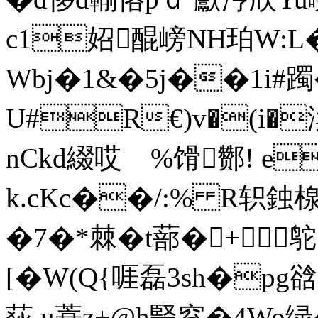
c1妱醌嵭NH珀W:L
Wbj�1&�5j��1i#躅
U#R€)v�(i�
nCkd綴 哎ゞ%馉酂!  
k.cKc��/:% R轵鉵楾
�7�*棘�t蔀�+
[�W(Q{啀磊3sh�pg
荻 u蓑z+@h豎窓�4Wo绿