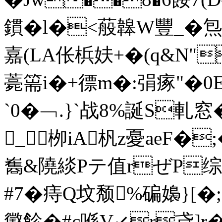
鏆�l�<蒰韟W豐_�
嘉(LA伥梹妋+�(q&N"
薧篅i�+徱m�:弲瘃"
`0�﹁.}`战8%誕S軋窓
_栁iA杋z憂aeF�
雟&隢緂Pテ值rぜP综昨
#7� 痔Q坟颓%碥嬝}[�;
懲飻�#c喺V↙r貣]r