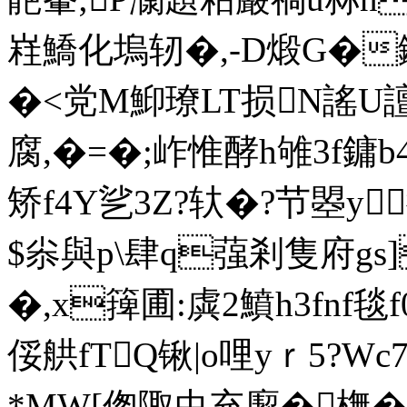
嵀鱎化塢轫�,-D煅G�
�<党M鮣璙LT损N謠
腐,�=�;岞惟酵h雊3f鏞b4
矫f4Y乷3Z?轪�?节曌y
$尜與p\肆q蔃剎隻府g
�,x篺圃:虡2鱝h3fnf毯f
俀舼fTQ锹|o哩yｒ5?W
*MW[偬陬虫充緳�橅�(絒