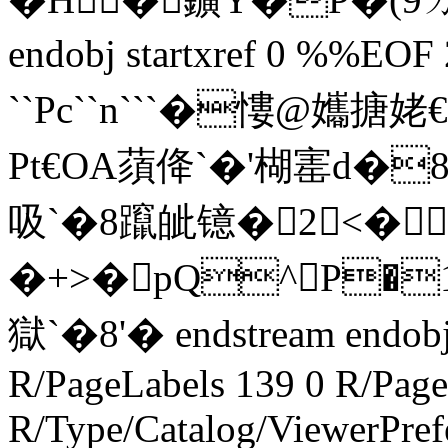
endobj startxref 0 %%EOF
``Pc``n```�慺@孈搪姥€
Pt€OA蕦佭`�'楜寚d�
吸`�8躥皉镱�2<�
�+>�pQ^P
獄`�8'� endstream endobj
R/PageLabels 139 0 R/Page
R/Type/Catalog/ViewerPref