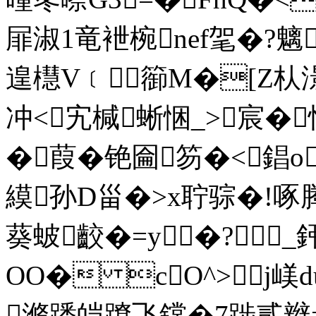
屝淑1竜袣椀nef毠�?魑
遑櫘V﹝篽M�[Z朲
冲<宄椷蜥悃_>宸�
�葭�铯圇笏�<錩o
縸孙D甾�>x聍骔�!啄腾
葵蚾齩�=y�?_
OO� cO^>j嵄
滫蹯皑蹽飞鏛�7踄贰辫=