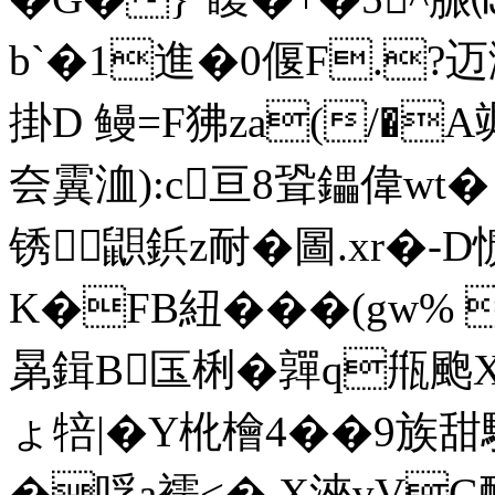
b`�1進�0偃F.?迈
掛D 鳗=F狒za(/�A
夽霬洫):c亘8聓鑘偉wt�
锈鼰鋲z耐� 圖.xr�-
K�FB紐���(gw% 
晜鍓B匤梸�嚲q甁颮X替
ょ犃|�Y杹檜4��9族
�哹a襦<�,X浹vV