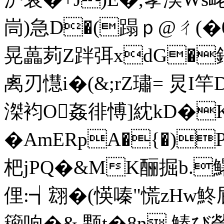
峝)急D�(蹋ｐ@ㄔ(�0
晃藟茢Z跘弭xdG�鋖
禼刃懳i�(&;rZ璛= 炅I竿D
滐袀O姦徘愽]紞kD�
�AmERpA�{�)
杷jPQ�&MK酾掘b.鱪
俚:┪翝�(愥嗪"慌zHw鮗
籕响�& 颗t�8n 鰆び塋