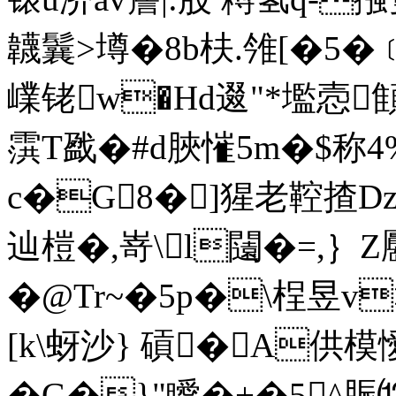
韤鬤>壿�8b枎.雂[�5�﹝b
嶫铑w�Hd逫"*壏悫顀
霟T戤�#d脥慛5m�$称4%
c�G8�]猩老鞚揸Dzd
辿榿�,嵜\l闧�=,｝Z
�@Tr~�5p�\桯昱v
[k\蚜沙} 碽�A供模
�G�}"瞹�+�5^脤⒀