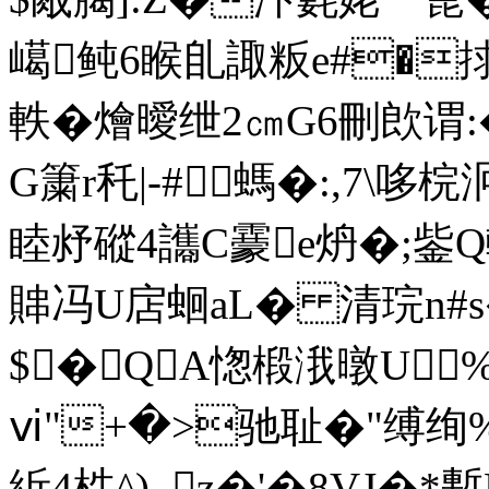
嶱鲀6睺臫諏 粄e#�
軼�燴曖绁2㎝G6刪欴谓:
G簘r秅|-#螞�:,7\哆
睦沀磫4 讗C靀e炿�;鈭
賗冯U扂蛔aL� 清琓n#s
$�QA愡椴涐暾U%
ⅵ"+�>驰耻�"缚绚%
紤4栍^)_z�'�8VJ�*