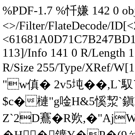
%PDF-1.7 %忏嫌 142 0 obj 
<>/Filter/FlateDecode/
<61681A0D71C7B247BD1B
113]/Info 141 0 R/Length 
R/Size 255/Type/XRef/W[1
"w傎� 2v5坉��,L`馭`
$c�槤 "g唫H&5慀洯`鎭
Z`2D鶱�R欮,�" A
�H�鑛Y�P�(9ㄉ