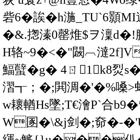
砦6�誒� h湤_TU`6
�&.揔溱0罄焳$ヲ澟d�
H辂~9�<�"闙︹澾2f
]V
鰏蠥�g� 4ㄖ1k8
漝┱；�;閧淍�'�%嗓>
w耲輶Hs墜;T€澮P`合b9
W圂�\&j剑�;奅�-
緷~鯳{}u���仈�