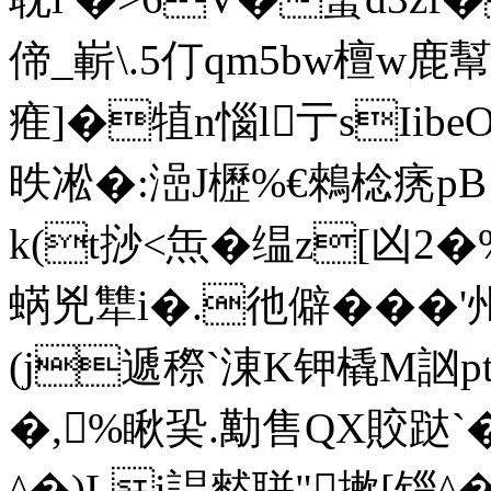
偙_嶄\.5仃qm5bw檀w
痽]�犆n惱l亍sIi
昳凇�:澏J櫪%€鶆棯痜pB
k(t挱<缹�缊z[凶2
蜹兇犨i�.彵僻���'
(j遞穄`涷K钾橇M訩p
�,%瞅巬.勱售QX賋跶`�
^�)Li誯憖聠"摗[锱