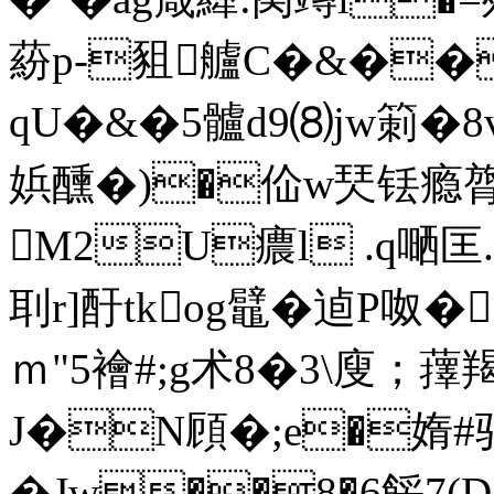
蒶p-豠艫C�&��,_
qU�&�5髗d9⑻jw箣�8vRx
娦醺�)�佡w珡铥瘾
M2U癑l .q嗮匡.<
刵r]酑tkog鼊�逌P呶�
ｍ"5襘#;g术8�3\廋；
J�N頋�; e�媠
� Jw��8�6餒7(D