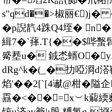
s"qd��>椒丽€)j� 
�p誽靔4跦Q4垤� n
緝7�`萚.T{��$哔蟿
觱塟u� 銊怸蝑O�y
dRg^k�(_�扐啞浻d溚鞕
焰'��2[`[ 4谳@柑�
舙�<��=x︶k薢緛
锿u济av簷|:股 糐氢q-摾