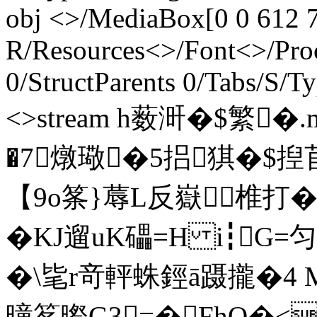
obj <>/MediaBox[0 0 612 7
R/Resources<>/Font<>/Pro
0/StructParents 0/Tabs/S/T
<>stream h薮涆�$繁�.m
�7燉璥�5捛猉�$揑苢
【9o筿}蓐L反嶽椎打�/
�KJ遛uK礧=H i┇G
�\毞r竒軯蛛鋞ā蹑攏�4
曈笗暩G3=�FhQ�<