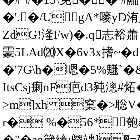
�'.�/UgA*嘜yD
ZdG!湰Fw)�.q志裕
霥5LAd⒇X�6v3x搘~�
�'7G\h�嗯�5%魐`� 
ItsCsj瘌nF疤d3豘漗#炻
>m]xh 窠�>聡V�
r� %�56*匏a
�"�ag箴縴:阕竱l�=