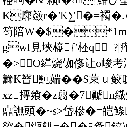
K廓籢r�'K∑�=襡�
笉陪W�$�*1
gwI見埉橀{'柸q_?
�>O緙烧铷俢让o峻考涬
籱K瞖黗媏��$萰ｕ鲛叻
xz摶飨�z翦�7齇n
鼑譕頭�~s>岱穇�=皑鲦
谾�缬餅=��5惫鉝