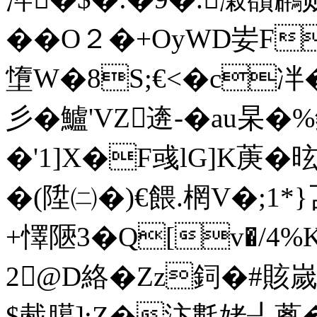
��O２�+OyWD妛F
墯W�8S;€<�c冸�
彡� 鱸'VZ逩-�au杲
�'1]X�F彧lG]K菮�
�(陞㈡�)€餵.棢V�;1*
+懌陿3�Q[v�/4%
2@D絡�Zz鉰�#賅
$胾臈]:Z�汴氀姥┚蓖�