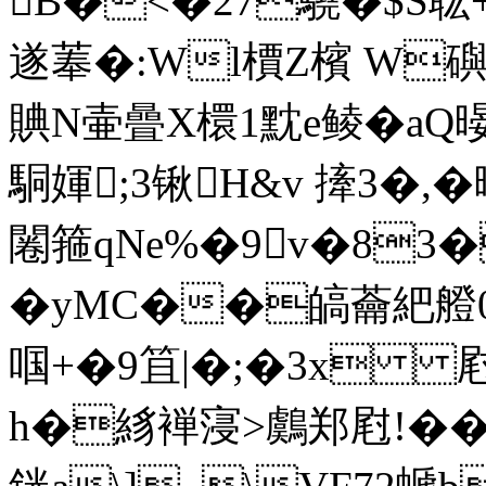
B�<�27驍�$S耾+
遂菶�:Wl檟Z檳 W礖
賟N壷曡X檈1黕e鲮�aQ
駧媈;3锹H&v 撁3�,�
闂箍qNe%�9v�83
�yMC��皜蘥紦艠0�
啯+�9笡|�;�3x 
h�絼褝寖>鸆郑屗!��!