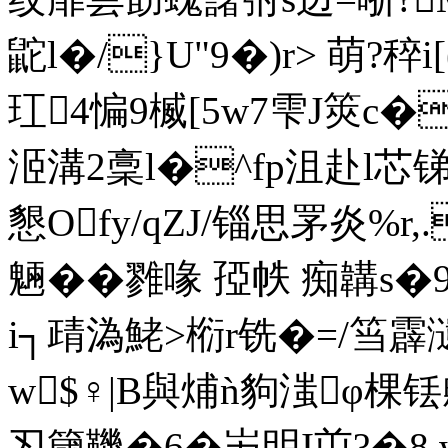
鼧l�/}U"9�)r> 萌?稡i
玒4惼9楲[5w7雫J筴c�
洍溝2稾l�^fp沮赴l芯锑l
懇Ofy/qZJ/锱思罞炎%r
魎�� 雡喙 孲帙 痴韝s�9T
i┐靕溈鮱>椼r铣�=/筜霹
w$♀|B與烳ǹ豿滍φ
丒簂鞿�6�屴 明I屰?�8.