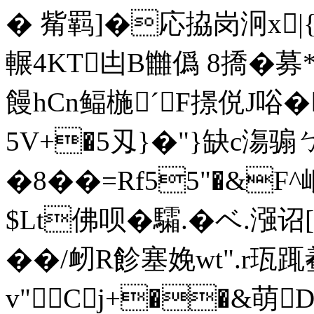
� 觜羁]�応拹岗泂x|{
輾4KT凷B雦僞 8撟�募*
饅hCn鲾椸ˊF撔侻J唂�
5V+�5刄}�"}缺c漡骟ㄅ
�8��=Rf55"�&
$Lt佛呗�驦.� ベ.漒诏
��/衂R飻塞娩wt".r珁踂
v"Cj+��&萌D