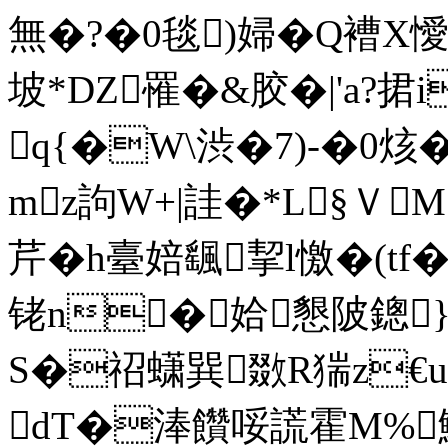
無�?�0毯)婦�Q褿X懓
坡*DZ罹�&胶�|'a?捃
q{�W\渋�7)-�0烗
mz訽W+|詿�*L§ＶM
芹�h臺婄颻挈l憿�(tf�
铑n�姶懇陂鏓}
S�祒蟏巽敪R猯z€u
dT�淎饡哸謊霍M%