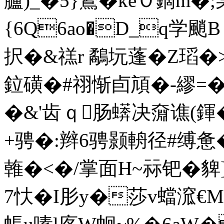
臚)_�5}鷙�keＯ鏑 
{6Q6ao�D_q学颵B
択�&禚r 鷸坃蓬�Z瑫
鉝磺�#祤惭卣頏�-繆=�
�&'齿ｑ肠蠎决奫谯(
+骋�:辫6骋颢輈径#缚
雗�<�/掌面H~祘钯� 貏
7忕�I肜y�莎v蟷溛€M