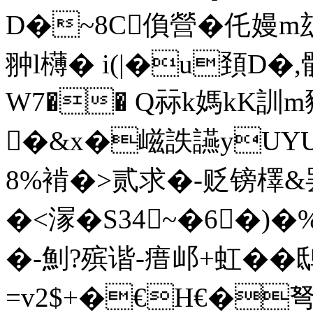
D�~8C偩營�仛嫚m玆6
翀l欂� i(|�u頚D�,骸
W7�� Q祘k媽kK訓m
�&x�嵫詄讌yUYU}銀
8%褃�>贰求�-贬镑檡
�<溕�S34~�6 �)�%
�-魝?殡谐-瘄邖+虹��鸱
=v2$+�€H€�弩