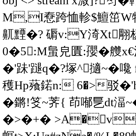
obj <> stream x溦]?笉
M,I憃跨恤軫$鱣笜W特
鼿黫�? 磭v:Y渏Xt翢
0�5:M蛗皃匱:孾�艭x€
�'跊'蹆q�?塚^擿~� 嚵 
穫Hp薞鍩n: 6�>驳�
�鏘!笅 ~荠{ 茚喐乬dt
�>�+� >A�v