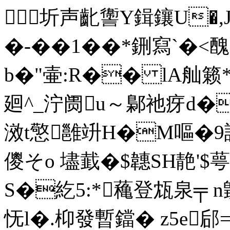
圻声齔讏Y鍓鑲U�,J
�- ��1��*鉶寫`�<
b�"壷:R�� lA舢籁*]
廻^_泞阓u～鄡祂疨d�軾
滧t憼雝竔H�M嘔�9説
儍そo 壗韯�$韢SH靘'$
S�紇5:*蘒登瓭泉╤ n皝t
怃l�.枊發暫鐺� z5e郈