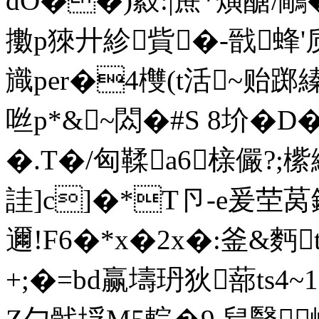
dO��)縠:|蔗*熿醣/鷼�
擻p猍廾紾貲�-戩蜂'质茷
旘per�4欆(t活~贻踯
咝p*&~閦�#S 8圿�
�.T�/匈鞣a6榇儼
詿]c]�*T卪-e爰茔莴
邇!F6�*x�2x�:釜&麪t
+;�=bd赢壔玬狄蔀ts