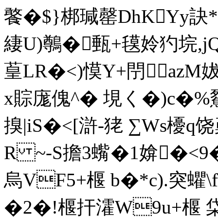
饏�$}梆瑊罄DhKYy訣*
緀U)鷷�甀+氁姈犳垸,j
葟LR�<)慔Y+閅azM妭
x賩庬傀^� 垷く�)c�%
搝|iS�<[滸-狫 ∑Ws櫌q
R ~-S擔3蟕�1媕�
烏VF5+椻 b�*c).突蠷\
�2�!椻扞瀖W9u+椻 