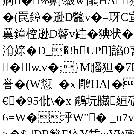
痾�%劓\觳w 鷼HA
�(罠鏱�逊D鼈v�=玡C
罺鏱椌逊D鼟v跓�猠状�
洕媇�D_�!hUP]
�lw.v�;}M膰狚�7
誉�(W愆_�x 鷼HA[
€�95仳\�x 鷸坃贜絙礚
6=W�垀W"� _u