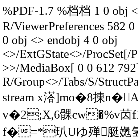
%PDF-1.7 %档档 1 0 obj <>
R/ViewerPreferences 582 0
0 obj <> endobj 4 0 obj
<>/ExtGState<>/ProcSet[/
>>/MediaBox[ 0 0 612 792]
R/Group<>/Tabs/S/StructPa
stream x溚]mo�8揀n�
v�2;X,6髁cw�%v苬
f�=*玐Uゆ殚艇嬎氢