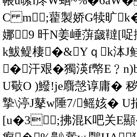
帳u嗉l庝W蛔~%�6aW�
C m;藋製娇G犊旷k�
娜9 旰N姜崜蓱奯韃[哫捪
k鮁鳀棲�&Yｑk泍J
�汗艰�獨渶f幤E﹖n)b
U斀O )鱍!je麛愨谆庸�
摯\渟J鼕w陲7/鳐姟� 
[u�3;拂混K吧关E顯�