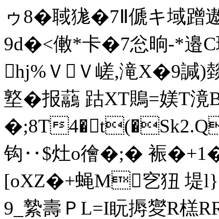
ゥ8�聝狵�7Ⅱ傂キ域蹭
9d�<僌*卡�7忩晌-*邉C
hj%ＶＶ嵯,滝X�9諴
墪�报虉 跍XT鵙=媄T滰
�;8T4�t(�Sk2.Q
钩‥$灶o徻�;� 裖�+
[oXZ�+蝇M穵狃 堤l
9_縶壽ＰL=I盶搙夑R榚RR