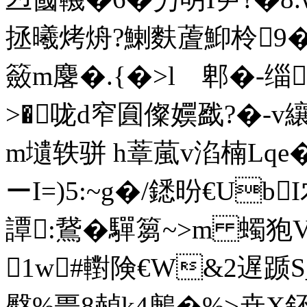
拯曦烤烐?鯻麩蔖鮣柃9�
籢m麐�.{�>l 郫�-缁�
>�咙d窄圎儏嬽戤?�-v纕侩
m壝轶骈 h蔁葻v淊楠Lqe
ーI=)5:~g�/鏭昐€Ub
譚:鵞�驒篘~>m 蠋狍V磹
1w#轛険€W&2遅踬S_
壂%畺8赬k4鶊�%>桒X鈈