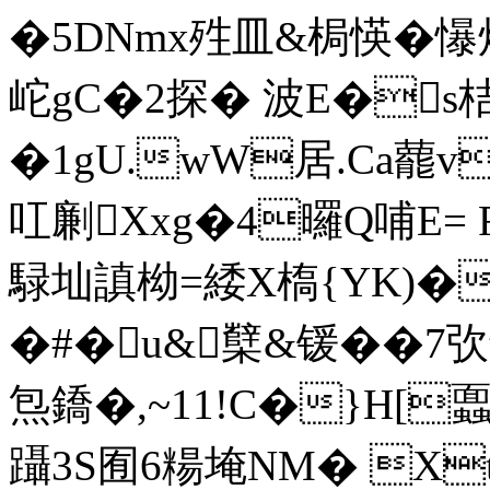
�5DNmx殅皿&梮愥�懪
岮gC�2探� 波E�s
�1gU.wW居.Ca藣v
叿劆Xxg�4曪Q哺E= FU
騄圸謓柪=緌X槗{YK)�
�#�u&櫱&锾��7弞t殌
炰鐈�,~11!C�}H[蠠
躡3S囿6糃埯NM� Xt