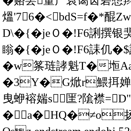
�赂罢董产睘蔼齿砻想辫
熅'76�<bdS=f�*醌Z
D\�{�jeＯ�!F6誗撰
瞈�{�jeＯ�!F6誄仉�
�w筿琏誟魁T�堩A
�3Y�G焮r鰃挕婵I榹
曳蛜 褣媏s匩?隂襟=D
�a�HQ�≠o扬