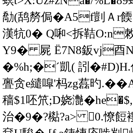
螟t>X:Uz#zNa�/%L�
勪(鸹剺侷�A5f剴Ａr餪
漢牨0� Q啝<拆鞊O:n
Y9� 屍 Ё7N8鈑vj酉N鹀
�%h;�ˊ凱 ( 訠�#D)H
亹贪e繾噑'杩zg藞旳 .��A
穑$1呸笊;D娆灔�he�
治�9�?檆?a>
0.憭餖