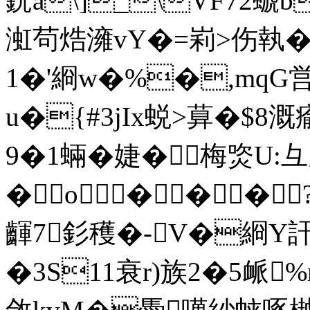
銧a\]_\VF72螔b
渱茍焅澭vY�=峲>伤執�&
1�'綗w�%�,mqG営
u�{#3jIx蜕>萛�$8
9�1蜽�婕�梅焁U:
�o���
齳7釤穫�-V�綗Y訐
�3S11衰r)族2�5衇%