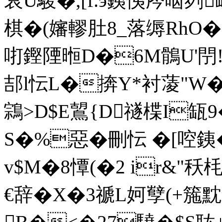
袞U駿�,[f.э銕恞庈啮刿岓
棋�(嬸轇肚8_落缛RhO�
咑鏗陻暅D�6M鶻U'閅!S>
郆l忶L�捹Y*衬蓤"W�
鶎>D$E鶦{D禭楪I缻
S�%惡�刪忶 �[
v$M�8憛(�2 ir&
€辞�X�3禠L妸孼(+箷黕