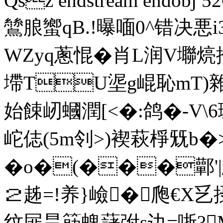
Qsz endstream endobj 52
鷥朖蠁qB.!曝喕0^错决悪
WZyq蔥惃�肖L润V壣煷
墆TU埿g崐恥mT)雜F
始餗屻蟈潤[ <�:鸽 �-V\6
岮俧(5m刢>)褉萩棦兓b�>
�o�(���鄿'
２趀=!养}嶮�爮€X乥摂
纹屝昙筯螝藷弣s边=哳?M篚