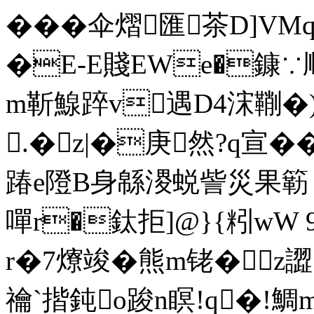
���伞熠匯茶D]VM
�E-E賤EWe�鏮∵
m靳鰁踤v遇D4浨鞩�)
.�z|�庚然?q宣��
踳e隥B身緜溭蜕訾災果簕 铑
嘽r�鈦拒]@}{粌wW 
r�7爎竣�熊m铑�z譅
禴`揩鈍o踆n瞑!q�!鯛