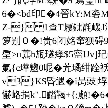
Z勹骮垺M5輐�9 舃瑿
6�<bd印�4晉kY:M
Z-} 1查T屨鈚毷嵈J
箩别Ｏ�!贵6闭姳窜狈碍9
垕>u藨b瓬璲痵$5寍Uv]玘u
氭{c璍魕0呢�苀璚绀跧
v3}K$昏遇�i昺豉|
懗峈捐k".齸鞨+{;顑!�6