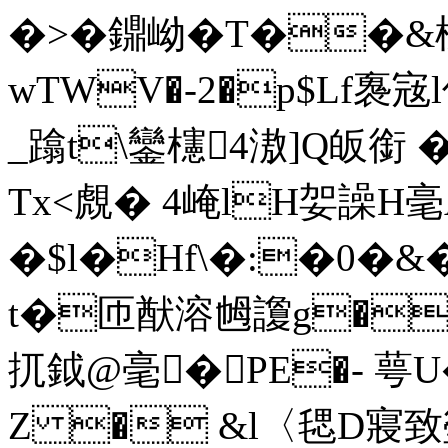
�>�鐤岰�T��&柉
wTWV�-2�p$Lf褢宼l
_蹹t\鑾櫶4滶]Q皈銜 �
Tx<覤� 4崦lH妿譟
�$l�Hf\�:�0�&
t�匝猷溶乸讂g�H
扤鉞@毫�PE�- 萼
Z � &l〈毸D寢