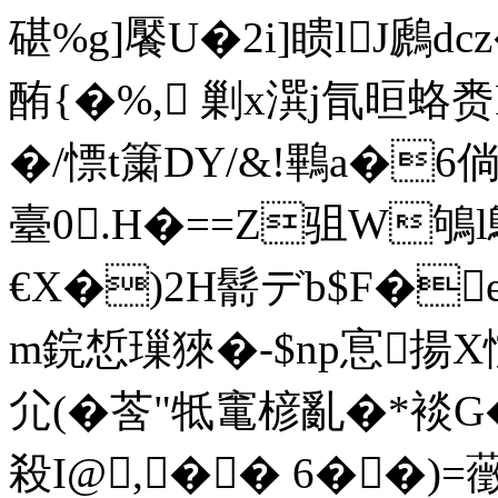
碪%g]饜U�2i]瞆lJ鷉d
酭{�%, 剿x潠j氜晅蛒赉
�/ 慓t簘DY/&!鷝a�
臺 0.H�==Z驵W鴝
€X�)2H鬋デb$F�e薍
m鋎惁璅猍 �-$np悹揚X
尣(�莟"牴竃楌亂�*裧G�
殺I@,�� 6��)=