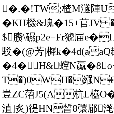
�.�!TW;楂M澻陣U
�KH棳&瑰�15+苢JV
$臜\礘p2e+Fr猇屇e�
駁�(@芳|樨k�4d(aaQ
�4�H&螲N鸁�8o
T�)0WH�繦N€懜
豈ZC菬J5(A杭L橀O
淔]炙)徥HN晳8彋郿滗Q