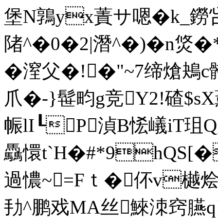
堡N鶉yx蔶サ嗯� k_鐒
陼^�0�2 |潛^�)�
n焂�
�潌父�!�"~7缔熗鴂
爪�-}髰畇g竞Y2!碴$sX
帪lI┖P湞B恡嶬iT珇Q
驫懁t`H�#*9hQS[�
過憹~=Fｔ�伓v樾烩
劧^鹏戏 MA丝鯠 洓窍臙q