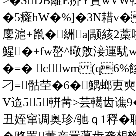
>�$DB籬E疥Y賃wVW軾]
�5癃hW�%]�3N耤v
麐滬+巤�絒a|颙絯2藁哳
鯹�+fw嶅^曔敫淁運駀w
�=� cwm (q6%
刁=骷茔�6�鰅螂叀奭�
V遀55輧冓>芸轕齿谯
丑姪窜调奥珍/驰ｑ1稃�