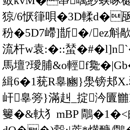
敛kvM�馽噧紗蛱啄
猄/6恹箻唄�3D輮d�瓪
秎�5D7嵽]斮�/ez斛
流杆w袁:�::蝅�#�l]n
馬壇?璦脯&o輕f毚�|Gb�
緝6�1莸R辠豳}澩镑邞X.
屽辠篣}滿赳_掟汵匵雦
籰�&軑犭mBP 鷼� 1�<